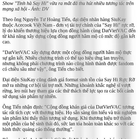
Show "Tinh hà Say Hi" vừa ra mắt đã thu hút nhiều tương tác trên
mạng xã hội - Ảnh: DV
Theo ông Nguyễn Tư Hoàng Tiến, đại diện nhãn hàng SiuKay
thuộc Acecook Việt Nam - đơn vị tài trợ chính của "Say Hi" rực rỡ,
lý do khiến thương hiệu lựa chọn đồng hành cùng DatVietVAC đến
từ khả năng xây dựng cộng đồng người hâm mộ có mức độ gắn kết
cao.
"DatVietVAC xây dựng được một cộng đồng người hâm mộ thực
sự gắn kết. Nhiều chương trình có thể tạo hiệu ứng lan truyền,
nhưng không phải chương trình nào cũng hình thành được fandom
có chiều sâu như vậy", ông Tiến cho biết.
Đại diện SiuKay cũng đánh giá format sinh tồn của Say Hi Rực Rỡ
mở ra những cơ hội tài trợ mới. Những khoảnh khắc nghệ sĩ vượt
rừng, leo núi hay tham gia các thử thách thể lực tạo ra các bối cảnh
sử dụng sản phẩm tự nhiên.
Ông Tiến nhận định: "Cộng đồng khán giả của DatVietVAC tương
tác rất tích cực với thương hiệu. Họ sẵn sàng tìm hiểu và trải nghiệm
sản phẩm khi thấy thần tượng sử dụng. Khi thương hiệu trở thành
một phần của hệ sinh thái đó, sức lan tỏa hoàn toàn khác so với các
hình thức quảng cáo thông thường".