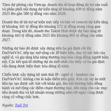
Theo dự phóng của Vietcap, doanh thu từ hoạt động tài trợ sản xuất
và phân phối nội dung dự kiến tăng từ khoảng 439 tỷ đồng năm
2025 lên gần 580 tỷ đồng vào năm 2028.
Doanh thu từ tài trợ sự kiện trực tiếp và bán vé concert dự kiến tăng
từ khoảng 341 tỷ đồng lên khoảng 572 tỷ đồng trong cùng giai
đoạn. Trong khi đó, doanh thu Talent Hub được dự báo tăng từ
khoảng 443 tỷ đồng năm 2025 lên khoảng 805 tỷ đồng vào năm
2027.
Những dự báo đó được xây dựng trên ba giả định cốt lõi:
DatVietVAC tiếp tục mở rộng các IP hiện hữu, duy trì sức hút của
nghệ sĩ, và gia tăng khả năng thương mại hóa cộng đồng người hâm
mộ. Các kết quả từ những dự án mới nhất cho thấy cả ba giả định
vẫn đang được hiện thực hóa đúng lộ trình.
Chiến lược xây dựng hệ sinh thái IP - nghệ sĩ - fandom của
DatVietVAC không còn là luận điểm trên giấy. Khi các dự án mới
liên tục tạo được sức hút với khán giả, thu hút thương hiệu đồng
hành và mở rộng các điểm chạm thương mại, nền tảng cho các mục
tiêu doanh thu và lợi nhuận trong những năm tới ngày càng được
củng cố vững chắc hơn.
Nguồn:
Tuổi Trẻ