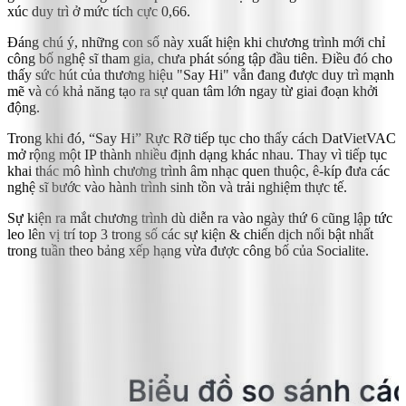
xúc duy trì ở mức tích cực 0,66.
Đáng chú ý, những con số này xuất hiện khi chương trình mới chỉ
công bố nghệ sĩ tham gia, chưa phát sóng tập đầu tiên. Điều đó cho
thấy sức hút của thương hiệu "Say Hi" vẫn đang được duy trì mạnh
mẽ và có khả năng tạo ra sự quan tâm lớn ngay từ giai đoạn khởi
động.
Trong khi đó, “Say Hi” Rực Rỡ tiếp tục cho thấy cách DatVietVAC
mở rộng một IP thành nhiều định dạng khác nhau. Thay vì tiếp tục
khai thác mô hình chương trình âm nhạc quen thuộc, ê-kíp đưa các
nghệ sĩ bước vào hành trình sinh tồn và trải nghiệm thực tế.
Sự kiện ra mắt chương trình dù diễn ra vào ngày thứ 6 cũng lập tức
leo lên vị trí top 3 trong số các sự kiện & chiến dịch nổi bật nhất
trong tuần theo bảng xếp hạng vừa được công bố của Socialite.