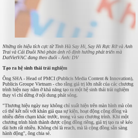
Những tín hiệu tích cực từ Tinh Hà Say Hi, Say Hi Rực Rỡ và Anh
Trai và Cái Đuôi Nhỏ phản ánh rõ định hướng phát triển mà
DatVietVAC đang theo đuổi - Ảnh: DV
Tạo ra hệ sinh thái trải nghiệm
Ông SHA - Head of PMCI (Publicis Media Content & Innovation),
Publicis Groupe Vietnam - cho rằng giá trị lớn nhất của các chương
trình hiện nay nằm ở khả năng tạo ra một hệ sinh thái trải nghiệm
thay vì chỉ dừng ở nội dung phát sóng.
"Thương hiệu ngày nay không chỉ xuất hiện trên màn hình mà còn
có thể kết nối với khán giả qua sự kiện, hoạt động cộng đồng và
nhiều điểm chạm khác trước, trong và sau chương trình. Khi một
chương trình hình thành được cộng đồng riêng, giá trị tạo ra sẽ kéo
dài hơn rất nhiều. Không chỉ là reach, mà là cộng đồng sẵn sàng
hành động", ông chia sẻ.