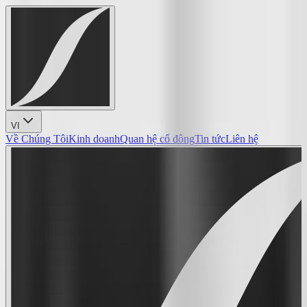
VI
Về Chúng Tôi
Kinh doanh
Quan hệ cổ đông
Tin tức
Liên hệ