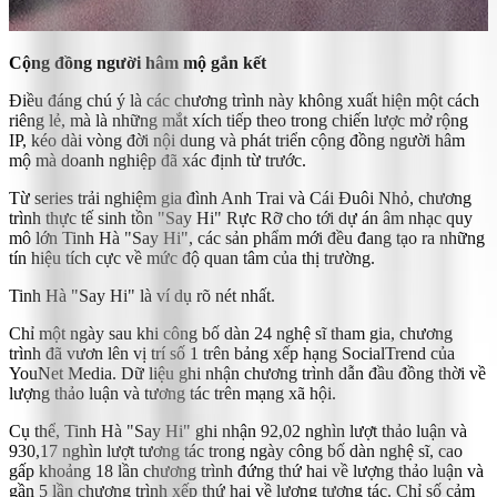
Cộng đồng người hâm mộ gắn kết
Điều đáng chú ý là các chương trình này không xuất hiện một cách
riêng lẻ, mà là những mắt xích tiếp theo trong chiến lược mở rộng
IP, kéo dài vòng đời nội dung và phát triển cộng đồng người hâm
mộ mà doanh nghiệp đã xác định từ trước.
Từ series trải nghiệm gia đình Anh Trai và Cái Đuôi Nhỏ, chương
trình thực tế sinh tồn "Say Hi" Rực Rỡ cho tới dự án âm nhạc quy
mô lớn Tinh Hà "Say Hi", các sản phẩm mới đều đang tạo ra những
tín hiệu tích cực về mức độ quan tâm của thị trường.
Tinh Hà "Say Hi" là ví dụ rõ nét nhất.
Chỉ một ngày sau khi công bố dàn 24 nghệ sĩ tham gia, chương
trình đã vươn lên vị trí số 1 trên bảng xếp hạng SocialTrend của
YouNet Media. Dữ liệu ghi nhận chương trình dẫn đầu đồng thời về
lượng thảo luận và tương tác trên mạng xã hội.
Cụ thể, Tinh Hà "Say Hi" ghi nhận 92,02 nghìn lượt thảo luận và
930,17 nghìn lượt tương tác trong ngày công bố dàn nghệ sĩ, cao
gấp khoảng 18 lần chương trình đứng thứ hai về lượng thảo luận và
gần 5 lần chương trình xếp thứ hai về lượng tương tác. Chỉ số cảm