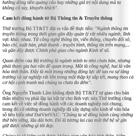
hướng dòng tiền quảng cáo hay những giá trị nội dung mà ta
không cổ súy, khuyến khích".
Cam kết đồng hành từ Bộ Thông tin & Truyền thông
Thứ trưởng Bộ TT&TT đặt ra vấn đề thực tiễn:
"Ngành thông tin
truyền thông trong thời gian gần đây quản lý rất nhiều ngành, lĩnh
vực khác nhau. Từ công nghệ thông tin, viễn thông, chuyển đổi số,
báo chí, xuất bản, phát thanh - truyền hình, thông tin trên mạng,...
và gần đây được Chính phủ giao cho ngành Kinh tế số.
Quan điểm của Bộ trưởng là ngành mình to nhỏ chưa bàn, nhưng
phải tham gia hai vấn đề quan trọng. Một là công nghệ, hai là văn
hóa tinh thần. Đây là một trong những động lực để tạo ra sự tăng
trưởng và sự nghiệp rất lớn trong một thập kỷ sắp tới, mang theo cả
cơ hội cạnh tranh mà chúng ta chưa đo đếm".
Ông Nguyễn Thanh Lâm khẳng định Bộ TT&TT tự giao cho bản
thân nhiệm vụ phải lập lại trật tự cho lĩnh vực này.Thứ trưởng cũng
cam kết về việc sẽ đồng hành với các doanh nghiệp nói chung,
trong đó có những doanh nghiệp đã xây dựng nền kinh tế văn hóa
số tiêu biểu như DatVietVAC:
"Chúng ta sẽ đồng hành cùng những
thứ bền vững, lâu dài hơn. Đó là tương lai của một thế hệ sẽ gìn
giữ được những gì tốt đẹp.
Chúng ta sẽ kiểm soát được không gian văn hóa tinh thần, kiểm