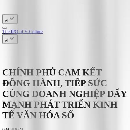
VI
The IPO of V-Culture
VI
CHÍNH PHỦ CAM KẾT
ĐỒNG HÀNH, TIẾP SỨC
CÙNG DOANH NGHIỆP ĐẨY
MẠNH PHÁT TRIỂN KINH
TẾ VĂN HÓA SỐ
03/03/2023