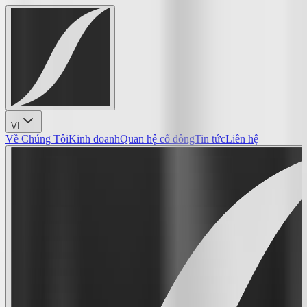
VI
Về Chúng Tôi
Kinh doanh
Quan hệ cổ đông
Tin tức
Liên hệ