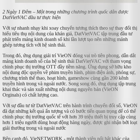
2 Ngày 1 Đêm – Một trong những chương trình quốc dân được
DatVietVAC đầu tư thực hiện
Với sự nhanh nhạy khi xoay chuyển tương thích theo sự thay đổi thị
hiếu tiêu thụ nội dung của khán giả, DatVietVAC tập trung đầu tư
phát triển mảng kinh doanh số khi lần lượt tạo nên những mảnh
ghép tương tích với hệ sinh thái.
Trong đó, ứng dụng giải trí VieON đóng vai trò tiên phong, dẫn dắt
mảng kinh doanh số của hệ sinh thái DatVietVAC với tham vọng
chinh phục thị trường OTT đầy tiềm năng. Ứng dụng sở hữu kho
nội dung độc quyền về phim truyền hình, phim điện ảnh, phóng sự,
chương trình thể thao, hoạt hình, gameshow cùng gần 200 kênh
truyền hình trong và ngoài nước. Song song đó, ứng dụng tập trung
khai thác và sản xuất những nội dung nguyên bản (VieON
Orginals) có chất lượng cao.
Với sự đầu tư từ DatVietVAC trên hành trình chuyển đổi số, VieON
đã đạt những kết quả ấn tượng và có bước tiến quan trọng để có thể
chinh phục thị trường quốc tế với hơn 39 triệu thiết bị truy cập cùng
hơn 1 triệu người dùng hoạt động hàng ngày, được ghi nhận bởi loạt
giải thưởng trong và ngoài nước
Bên cạnh đó, VieNETWORK - một thành viên nổi bật khác của