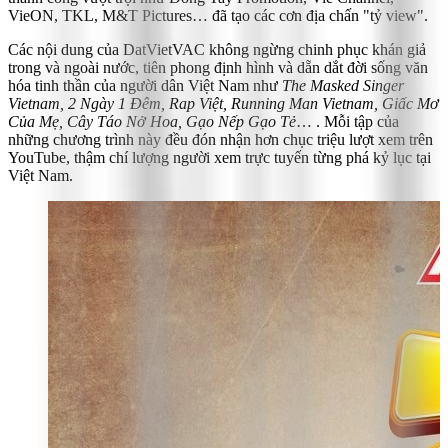
VieON, TKL, M&T Pictures… đã tạo các cơn địa chấn "tỷ view".
Các nội dung của DatVietVAC không ngừng chinh phục khán giả
trong và ngoài nước, tiên phong định hình và dẵn dắt đời sống văn
hóa tinh thần của người dân Việt Nam như
The Masked Singer
Vietnam, 2 Ngày 1 Đêm, Rap Việt, Running Man Vietnam, Giấc Mơ
Của Mẹ, Cây Táo Nở Hoa, Gạo Nếp Gạo Tẻ
… . Mỗi tập của
những chương trình này đều đón nhận hơn chục triệu lượt xem trên
YouTube, thậm chí lượng người xem trực tuyến từng phá kỷ lục tại
Việt Nam.