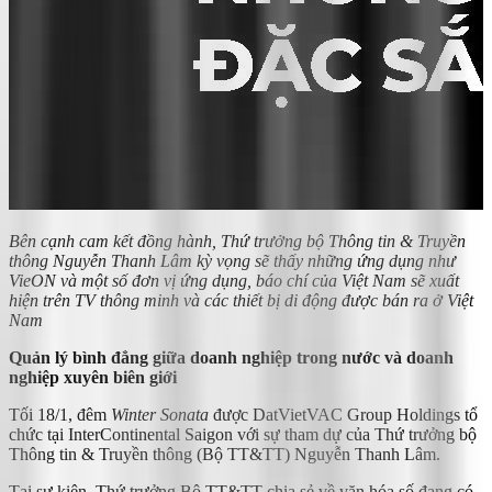
Bên cạnh cam kết đồng hành, Thứ trưởng bộ Thông tin & Truyền
thông Nguyễn Thanh Lâm kỳ vọng sẽ thấy những ứng dụng như
VieON và một số đơn vị ứng dụng, báo chí của Việt Nam sẽ xuất
hiện trên TV thông minh và các thiết bị di động được bán ra ở Việt
Nam
Quản lý bình đẳng giữa doanh nghiệp trong nước và doanh
nghiệp xuyên biên giới
Tối 18/1, đêm
Winter Sonata
được DatVietVAC Group Holdings tổ
chức tại InterContinental Saigon với sự tham dự của Thứ trưởng bộ
Thông tin & Truyền thông (Bộ TT&TT) Nguyễn Thanh Lâm.
Tại sự kiện, Thứ trưởng Bộ TT&TT chia sẻ về văn hóa số đang có