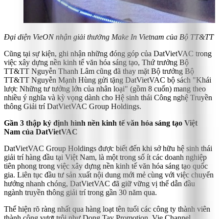
Đại diện VieON nhận giải thưởng Make In Vietnam của Bộ TT&TT
Cũng tại sự kiện, ghi nhận những đóng góp của DatVietVAC trong
việc xây dựng nền kinh tế văn hóa sáng tạo, Thứ trưởng Bộ
TT&TT Nguyễn Thanh Lâm cũng đã thay mặt Bộ trưởng Bộ
TT&TT Nguyễn Mạnh Hùng gửi tặng DatVietVAC bộ sách "Khái
lược Những tư tưởng lớn của nhân loại" (gồm 8 cuốn) mang theo
nhiều ý nghĩa và kỳ vọng dành cho Hệ sinh thái Công nghệ Truyền
thông Giải trí DatVietVAC Group Holdings.
Gần 3 thập kỷ định hình nền kinh tế văn hóa sáng tạo Việt
Nam của DatVietVAC
DatVietVAC Group Holdings được biết đến khi sở hữu hệ sinh thái
giải trí hàng đầu tại Việt Nam, là một trong số ít các doanh nghiệp
tiên phong trong việc xây dựng nền kinh tế văn hóa sáng tạo quốc
gia. Liên tục đầu tư sản xuất nội dung mới mẻ cùng với việc chuyển
hướng nhanh chóng, DatVietVAC đã giữ vững vị thế dẫn đầu
ngành truyền thông giải trí trong gần 30 năm qua.
Thể hiện rõ ràng nhất qua hàng loạt tên tuổi các công ty thành viên
thành công vượt trội như Dong Tay Promotion, Vie Channel,