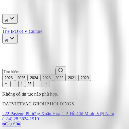
VI
The IPO of V-Culture
VI
2026
2025
2024
2023
2022
2021
2020
1
25
Không có tin tức nào phù hợp.
DATVIETVAC GROUP HOLDINGS
222 Pasteur, Phường Xuân Hòa, TP. Hồ Chí Minh, Việt Nam
(+84) 28 3824 1919